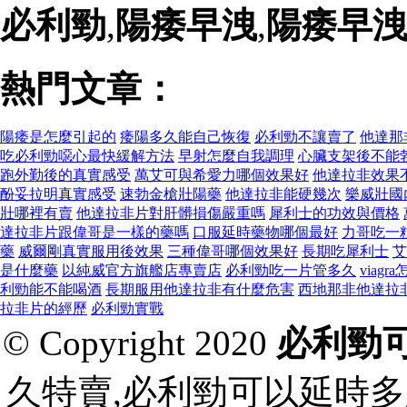
必利勁
,
陽痿早洩
,
陽痿早
熱門文章：
陽痿是怎麼引起的
痿陽多久能自己恢復
必利勁不讓賣了
他達那
吃必利勁噁心最快緩解方法
早射怎麼自我調理
心臟支架後不能
跑外勤後的真實感受
萬艾可與希愛力哪個效果好
他達拉非效果
酚妥拉明真實感受
速勃金槍壯陽藥
他達拉非能硬幾次
樂威壯國
壯哪裡有賣
他達拉非片對肝髒損傷嚴重嗎
犀利士的功效與價格
達拉非片跟偉哥是一樣的藥嗎
口服延時藥物哪個最好
力哥吃一
藥
威爾剛真實服用後效果
三種偉哥哪個效果好
長期吃犀利士
艾
是什麼藥
以純威官方旗艦店專賣店
必利勁吃一片管多久
viagr
利勁能不能喝酒
長期服用他達拉非有什麼危害
西地那非他達拉
拉非片的經歷
必利勁實戰
© Copyright 2020
必利勁
久特賣,必利勁可以延時多