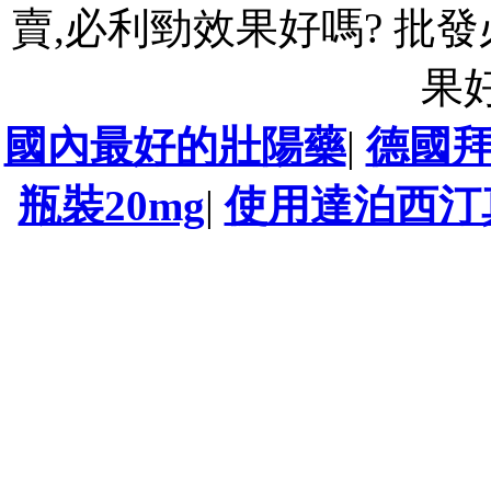
賣,必利勁效果好嗎? 批
果
國內最好的壯陽藥
|
德國
瓶裝20mg
|
使用達泊西汀