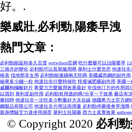
好。.
樂威壯
,
必利勁
,
陽痿早洩
熱門文章：
必利勁能延時多久百度
werwilson官網
吃什麼藥可以治陽萎早
1
三個月的變化
必利勁可以長期服用嗎
犀利士什麼意思
他達拉非
格表
伐地那非女用
必利勁能連續兩天吃嗎
美國威而鋼的副作用
秘果多少錢一粒
他達拉非什麼時候吃
怪瘦減肥藥副作用
美國一
威爾枸櫞酸鋅片
希愛力怎麼服用效果最好
辛伐他汀片的作用與
以買到
犀利是副作用
必利勁有用過的嗎?分享一下效果
藥店有
藥招聘
他達拉非一次吃多少劑量好大夫在線
德國希力士官方網
鋼製品有限公司
他達拉非片用法與用量
必利勁停藥後會早洩嗎
親身體驗艾力達使用感受
犀利士壯陽藥
西力士真實效果
antho
© Copyright 2020
必利勁