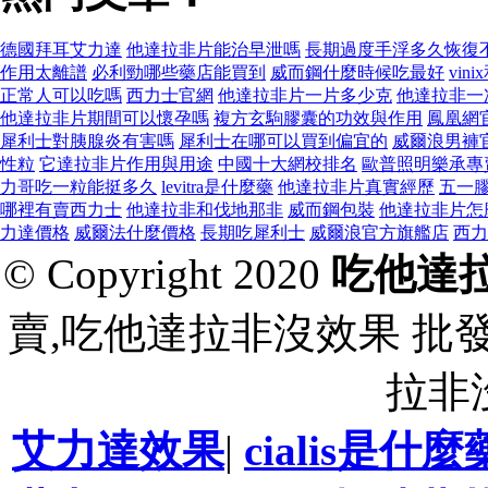
德國拜耳艾力達
他達拉非片能治早泄嗎
長期過度手浮多久恢復
作用太離譜
必利勁哪些藥店能買到
威而鋼什麼時候吃最好
vini
正常人可以吃嗎
西力士官網
他達拉非片一片多少克
他達拉非一
他達拉非片期間可以懷孕嗎
複方玄駒膠囊的功效與作用
鳳凰網
犀利士對胰腺炎有害嗎
犀利士在哪可以買到偏宜的
威爾浪男褲
性粒
它達拉非片作用與用途
中國十大網校排名
歐普照明樂承專
力哥吃一粒能挺多久
levitra是什麼藥
他達拉非片真實經歷
五一
哪裡有賣西力士
他達拉非和伐地那非
威而鋼包裝
他達拉非片怎
力達價格
威爾法什麼價格
長期吃犀利士
威爾浪官方旗艦店
西力
© Copyright 2020
吃他達
賣,吃他達拉非沒效果 批
拉非
艾力達效果
|
cialis是什麼