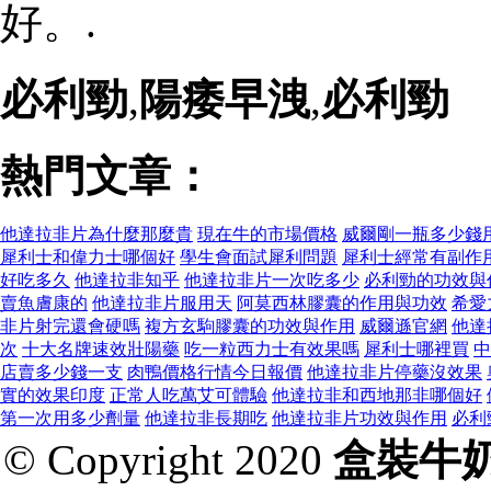
好。.
必利勁
,
陽痿早洩
,
必利勁
熱門文章：
他達拉非片為什麼那麼貴
現在牛的市場價格
威爾剛一瓶多少錢
犀利士和偉力士哪個好
學生會面試犀利問題
犀利士經常有副作
好吃多久
他達拉非知乎
他達拉非片一次吃多少
必利勁的功效與
賣魚膚康的
他達拉非片服用天
阿莫西林膠囊的作用與功效
希愛
非片射完還會硬嗎
複方玄駒膠囊的功效與作用
威爾遜官網
他達
次
十大名牌速效壯陽藥
吃一粒西力士有效果嗎
犀利士哪裡買
中
店賣多少錢一支
肉鴨價格行情今日報價
他達拉非片停藥沒效果
實的效果印度
正常人吃萬艾可體驗
他達拉非和西地那非哪個好
第一次用多少劑量
他達拉非長期吃
他達拉非片功效與作用
必利
© Copyright 2020
盒裝牛