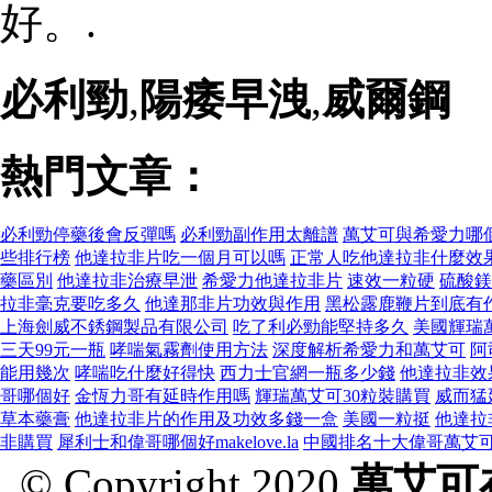
好。.
必利勁
,
陽痿早洩
,
威爾鋼
熱門文章：
必利勁停藥後會反彈嗎
必利勁副作用太離譜
萬艾可與希愛力哪
些排行榜
他達拉非片吃一個月可以嗎
正常人吃他達拉非什麼效
藥區別
他達拉非治療早泄
希愛力他達拉非片
速效一粒硬
硫酸鎂
拉非毫克要吃多久
他達那非片功效與作用
黑松露鹿鞭片到底有
上海劍威不銹鋼製品有限公司
吃了利必勁能堅持多久
美國輝瑞
三天99元一瓶
哮喘氣霧劑使用方法
深度解析希愛力和萬艾可
阿
能用幾次
哮喘吃什麼好得快
西力士官網一瓶多少錢
他達拉非效
哥哪個好
金恆力哥有延時作用嗎
輝瑞萬艾可30粒裝購買
威而猛
草本藥膏
他達拉非片的作用及功效多錢一盒
美國一粒挺
他達拉
非購買
犀利士和偉哥哪個好makelove.la
中國排名十大偉哥萬艾
© Copyright 2020
萬艾可