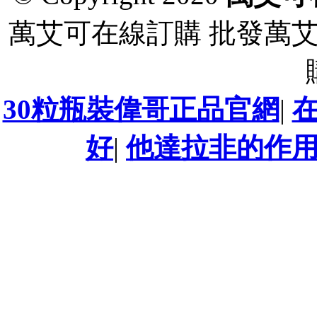
萬艾可在線訂購 批發萬
30粒瓶裝偉哥正品官網
|
好
|
他達拉非的作