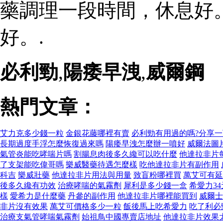
藥調理一段時間，休息好
好。.
必利勁
,
陽痿早洩
,
威爾鋼
熱門文章：
艾力克多少錢一粒
金銀花藤哪裡有賣
必利勁有用過的嗎?分享
長期過度手浮怎麼恢復過來嗎
陽痿早洩怎麼辦一噴好
威爾法圖
氣管炎能吃哮喘片嗎
割腸息肉後多久纔可以吃什麼
他達拉非片
了支架能吃偉哥嗎
樂威醫藥待遇怎麼樣
吃他達拉非片有副作用
科吉
樂威壯藥
他達拉非片用法與用量
致盲粉哪裡買
萬艾可有延
後多久纔有功效
治療哮喘的氣霧劑
犀利是多少錢一盒
希愛力3
樣
愛希力是什麼藥
丹參的副作用
他達拉非片哪裡能買到
威爾士
非片沒有效果
萬艾可價格多少一粒
飯後馬上吃希愛力
吃了利必
治療支氣管哮喘氣霧劑
始祖鳥中國專賣店地址
他達拉非片效果