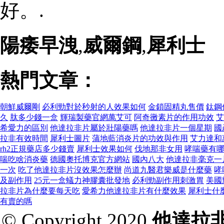
好。.
陽痿早洩
,
威爾鋼
,
犀利士
熱門文章：
朝鮮威爾剛
必利勁對於秒射的人效果如何
金鎖固精丸售價
鈦鋼
久
肽多少錢一盒
輝瑞製藥官網萬艾可
阿奇黴素片的作用功效
艾
希愛力的區別
他達拉非片屬於壯陽藥嗎
他達拉非片一個星期
國
拉非有效時間
犀利士圖片
蒲地藍消炎片的功效與作用
艾力達和
rh2正規藥店多少錢賣
犀利士效果如何
伐地那非女用
哮喘藥有
喘吃啥消炎藥
德國奧托博克官方網站
國內八大
他達拉非毫克一
一次
吃了他達拉非片沒效果怎麼辦
尚道九醫君樂威是什麼藥
哮
及副作用
25元一盒蟻力神膠囊批發地
必利勁副作用刺激胃
美國
拉非片為什麼要每天吃
愛希力他達拉非片有什麼效果
犀利士什
有賣的嗎
© Copyright 2020
他達拉