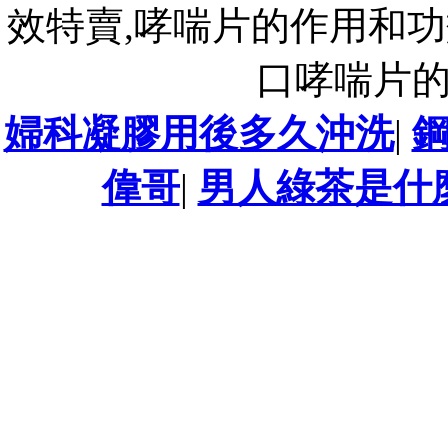
效特賣,哮喘片的作用和功
口哮喘片
婦科凝膠用後多久沖洗
|
偉哥
|
男人綠茶是什