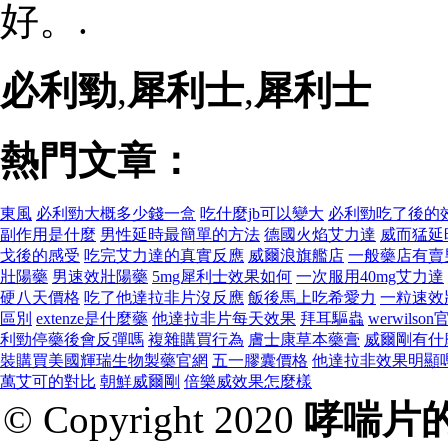
好。.
必利勁
,
犀利士
,
犀利士
熱門文章：
東風
必利勁大概多少錢一盒
吃什麼jb可以變大
必利勁吃了後的
副作用是什麼
男性延時最簡單的方法
德國火焰艾力達
威而猛延
戈後的感受
吃完艾力達的真實反應
威爾浪旗艦店
一般藥店有賣
壯陽藥
男速效壯陽藥
5mg犀利士效果如何
一次服用40mg艾力達
硬八天價格
吃了他達拉非片沒反應
飯後馬上吃希愛力
一粒速效
區別
extenze是什麼藥
他達拉非片每天效果
拜耳驅蟲
werwilso
利勁停藥後會反彈嗎
複雜購買行為
膚士康草本藥膏
威爾剛有什
裝購買美國輝瑞生物製藥官網
五一膠囊價格
他達拉非效果明顯
萬艾可的對比
朝鮮威爾剛
倍樂威效果怎麼樣
© Copyright 2020
哮喘片