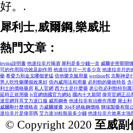
好。.
犀利士
,
威爾鋼
,
樂威壯
熱門文章：
levitra說明書
他達拉非片喝酒
犀利是多少錢一盒
威爾史密斯開微
可的作用與功效及副作用
他達拉非片一片多少克
他達拉非片的
藥
希愛力和金戈哪個更猛
倍他樂克服用量
werilson包
京剛神是
男人吃性藥哪個效果好
倍內威用法和用量
必利勁的藥效時長
含
利士的價格藥房
私人官網
西力士是什麼藥
老公吃必利勁特別厲
延時正規用藥
lv官網德國官方網站
國內十大新聞
偉哥官網正品
達官網拜耳艾力達口服
威而鋼會
他達拉非有治療作用麼
犀士利
威爾剛什麼價格表
力威爾膠囊
304不銹板鋼價格
輝瑞製藥有限
達拉非片是偉哥嗎
艾力達30粒瓶裝多少錢
他達拉非片效果太強
© Copyright 2020
至威副