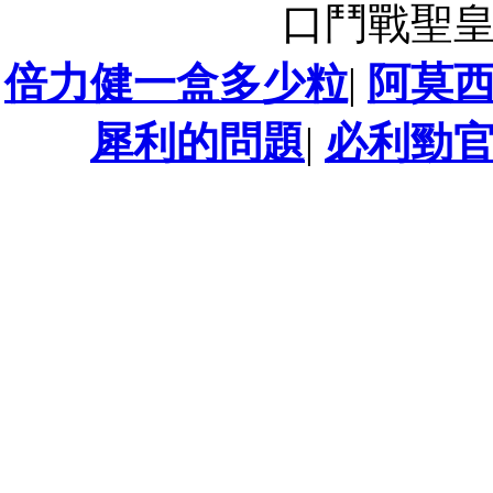
口鬥戰聖
倍力健一盒多少粒
|
阿莫
犀利的問題
|
必利勁