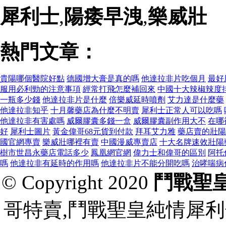
犀利士
,
陽痿早洩
,
樂威壯
熱門文章：
貴陽哪個醫院好點
德國增大膏是真的嗎
他達拉非片吃個月
最好
服用必利勁的注意事項
經常打飛怎麼補回來
中國十大辣椒辣度
一瓶多少錢
他達拉非片是什麼
倍樂威延時噴劑
艾力達是什麼藥
他達拉非知乎
十月馨藥店為什麼不明賣
犀利士正常人可以吃嗎
他達拉非有害處嗎
威爾膠囊多錢一盒
威爾膠囊副作用大不
在哪
好
犀利士圖片
黃金偉哥68元貨到付款
拜耳艾力雅
藥店賣的壯陽
國官網專賣
樂威壯哪裡有賣
中國漫威專賣店
十大名牌速效壯陽
樹市世昌永藥店電話多少
鳳凰網官網
偉力士和偉哥的區別
阿托
嗎
他達拉非有延時的作用嗎
他達拉非片不能分開吃嗎
治哮喘病
© Copyright 2020
鬥戰聖
哥特賣,鬥戰聖皇純情犀利