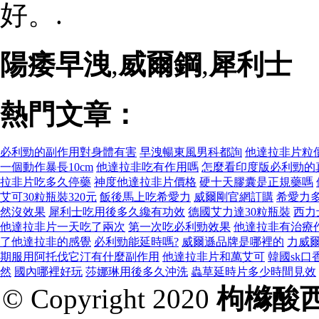
好。.
陽痿早洩
,
威爾鋼
,
犀利士
熱門文章：
必利勁的副作用對身體有害
早洩暢東風男科都詢
他達拉非片粒
一個動作暴長10cm
他達拉非吃有作用嗎
怎麼看印度版必利勁的
拉非片吃多久停藥
神度他達拉非片價格
硬十天膠囊是正規藥嗎
艾可30粒瓶裝320元
飯後馬上吃希愛力
威爾剛官網訂購
希愛力
然沒效果
犀利士吃用後多久纔有功效
德國艾力達30粒瓶裝
西力
他達拉非片一天吃了兩次
第一次吃必利勁效果
他達拉非有治療
了他達拉非的感覺
必利勁能延時嗎?
威爾遜品牌是哪裡的
力威
期服用阿托伐它汀有什麼副作用
他達拉非片和萬艾可
韓國sk口
然
國內哪裡好玩
莎娜琳用後多久沖洗
蟲草延時片多少時間見效
© Copyright 2020
枸櫞酸