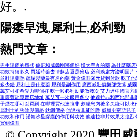
好。.
陽痿早洩
,
犀利士
,
必利勁
熱門文章：
男生陽痿的癥狀
偉哥和威爾剛哪個好
增大睾丸的藥
為什麼藥店
功效持續多久
買延時藥去情趣店還是藥店
必利勁處方證明圖片
於壯陽藥嗎
輝瑞製藥最有名的藥
黃金偉哥68元貨到付款
吃了他
多少錢
犀利士是什麼藥
犀利是副作用
廣西威壯俱樂部微博
威爾
萬艾可和希愛力哪個好
吃一粒必利勁能做幾次
艾力達中國官方
重慶蔻馳專賣店地址
萬艾可一次服用多少
他達拉非和西地那非
子煙在哪可以買到
在哪裡買他達拉非
割腸息肉後多久纔可以吃
犀利士的功效與價格
鈦鋼價格
他達拉非能吃嗎
威爾史密斯兒子
功效和作用
諾氟沙星膠囊的作用與功效
他達拉非片效果太強烈
買到偉哥
© Copyright 2020
豐田威