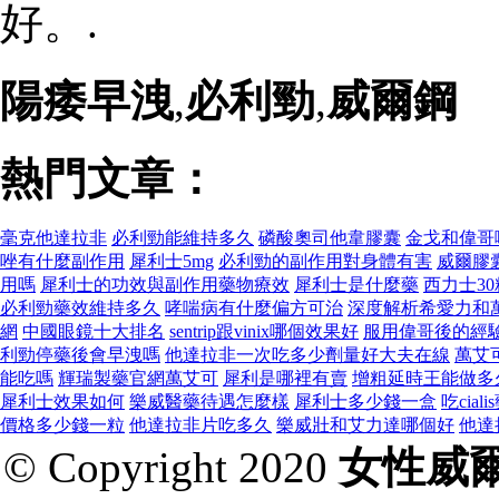
好。.
陽痿早洩
,
必利勁
,
威爾鋼
熱門文章：
毫克他達拉非
必利勁能維持多久
磷酸奧司他韋膠囊
金戈和偉哥
唑有什麼副作用
犀利士5mg
必利勁的副作用對身體有害
威爾膠
用嗎
犀利士的功效與副作用藥物療效
犀利士是什麼藥
西力士3
必利勁藥效維持多久
哮喘病有什麼偏方可治
深度解析希愛力和
網
中國眼鏡十大排名
sentrip跟vinix哪個效果好
服用偉哥後的經
利勁停藥後會早洩嗎
他達拉非一次吃多少劑量好大夫在線
萬艾可
能吃嗎
輝瑞製藥官網萬艾可
犀利是哪裡有賣
增粗延時王能做多
犀利士效果如何
樂威醫藥待遇怎麼樣
犀利士多少錢一盒
吃cial
價格多少錢一粒
他達拉非片吃多久
樂威壯和艾力達哪個好
他達
© Copyright 2020
女性威