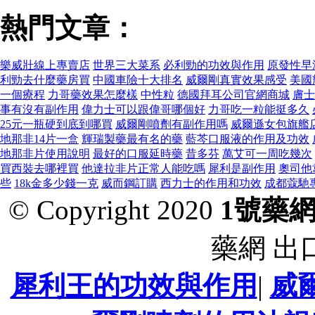
熱門文章：
樂威壯線上專賣店
世界三大菜系
必利勁的功效與作用
原發性早
利勁去什麼藥房買
中國車險十大排名
威爾剛真實效果感受
美國
一個療程
力哥藥效果怎麼樣
中性粒
德國拜耳公司官網商城
膚士
事有沒有副作用
偉力士可以跟偉哥哪個好
力哥吃一粒能挺多久
25元一瓶硬到底到哪買
威爾剛噴劑有副作用嗎
威爾遜女包旗艦
地那非14片一盒
輝瑞製藥最有名的藥
藍芩口服液的作用及功效
地那非片使用說明
最好的口服延時藥
昔多芬
萬艾可一周吃幾次
買西裝去哪裡買
他達拉非片正常人能吃嗎
犀利是副作用
奧司他
些
18k金多少錢一克
威而鋼訂購
西力士的作用和功效
成都蔻馳
© Copyright 2020
1號藥
藥網 出
犀利王的功效與作用
|
威