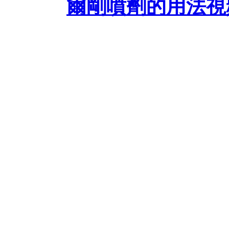
爾剛噴劑的用法視