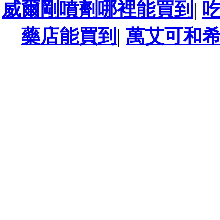
威爾剛噴劑哪裡能買到
|
藥店能買到
|
萬艾可和