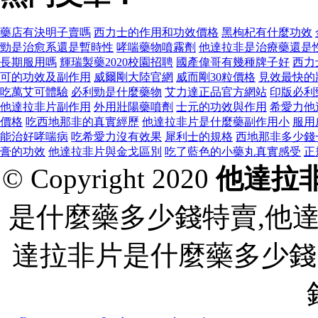
藥店有決明子賣嗎
西力士的作用和功效價格
黑枸杞有什麼功效
勁是治愈系還是暫時性
哮喘藥物噴霧劑
他達拉非是治療藥還是
長期服用嗎
輝瑞製藥2020校園招聘
國產偉哥有幾種牌子好
西力
可的功效及副作用
威爾剛大陸官網
威而剛30粒價格
見效最快的
吃萬艾可體驗
必利勁是什麼藥物
艾力達正品官方網站
印版必利
他達拉非片副作用
外用壯陽藥噴劑
士元的功效與作用
希愛力他
價格
吃西地那非的真實經歷
他達拉非片是什麼藥副作用小
服用
能治好哮喘病
吃希愛力沒有效果
犀利士的規格
西地那非多少錢
膏的功效
他達拉非片與金戈區別
吃了藍色的小藥丸真實感受
正
© Copyright 2020
他達拉
是什麼藥多少錢特賣,他
達拉非片是什麼藥多少錢