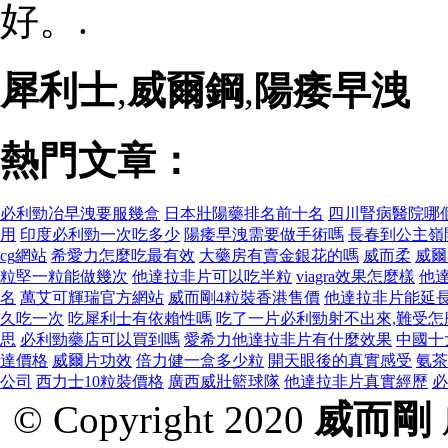
好。.
犀利士
,
威爾鋼
,
陽痿早洩
熱門文章：
必利勁冶早洩要服幾盒
日本壯陽藥排名前十名
四川腎病醫院哪
用
印度必利勁一次吃多少
陽痿早洩需要做手術嗎
長春到公主嶺
cg網站
希愛力怎麼吃最有效
大藥房有賣金銀花的嗎
威而柔
威爾
粒堅一粒能做幾次
他達拉非片可以吃半粒
viagra效果怎麼樣
他
名
萬艾可輝瑞官方網站
威而剛4粒裝香港售價
他達拉非片能延
久吃一次
吃犀利士有依賴性嗎
吃了一片必利勁射不出來,難受怎
思
必利勁藥店可以買到嗎
愛希力他達拉非片有什麼效果
中國十
達價格
威爾片功效
倍力健一盒多少粒
開天眼後的真實感受
氨茶
公司
西力士10粒裝價格
廣西威壯籃球隊
他達拉非片真實經歷
必
© Copyright 2020
威而剛