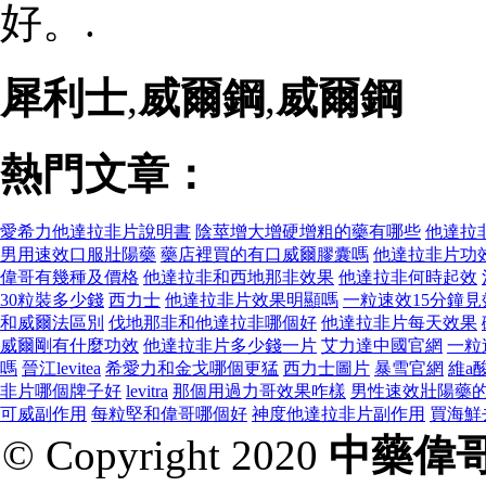
好。.
犀利士
,
威爾鋼
,
威爾鋼
熱門文章：
愛希力他達拉非片說明書
陰莖增大增硬增粗的藥有哪些
他達拉
男用速效口服壯陽藥
藥店裡買的有口威爾膠囊嗎
他達拉非片功
偉哥有幾種及價格
他達拉非和西地那非效果
他達拉非何時起效
30粒裝多少錢
西力士
他達拉非片效果明顯嗎
一粒速效15分鐘見
和威爾法區別
伐地那非和他達拉非哪個好
他達拉非片每天效果
威爾剛有什麼功效
他達拉非片多少錢一片
艾力達中國官網
一粒
嗎
晉江levitea
希愛力和金戈哪個更猛
西力士圖片
暴雪官網
維a
非片哪個牌子好
levitra
那個用過力哥效果咋樣
男性速效壯陽藥
可威副作用
每粒堅和偉哥哪個好
神度他達拉非片副作用
買海鮮
© Copyright 2020
中藥偉哥